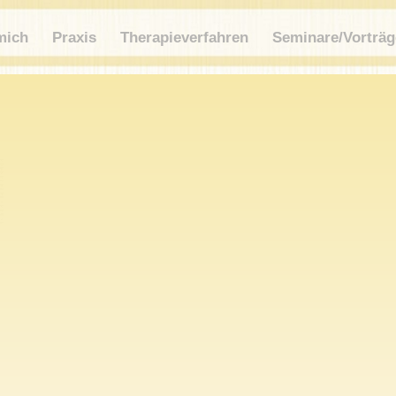
mich
Praxis
Therapieverfahren
Seminare/Vorträg